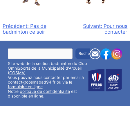
Navigation
Précédent:
Pas de
Suivant:
Pour nous
badminton ce soir
contacter
de
l’article
R
Rechercher
e
c
Site web de la section badminton du Club
h
e
OmniSports de la Municipalité d'Arcueil
r
(
COSMA
).
c
Vous pouvez nous contacter par email à
h
contact@cosmabad94.fr
ou via le
e
formulaire en ligne
.
r
Notre
politique de confidentialité
est
disponible en ligne.