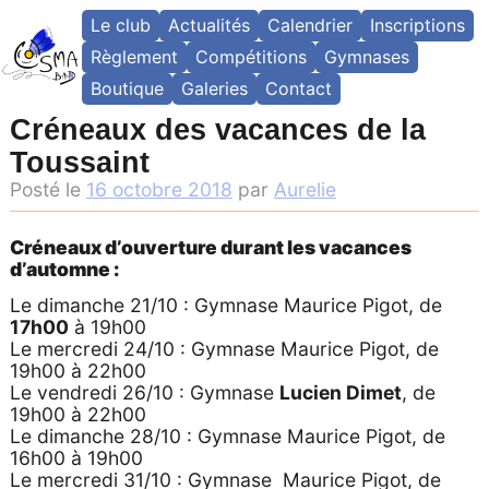
Skip
Le club
Actualités
Calendrier
Inscriptions
to
content
Règlement
Compétitions
Gymnases
Boutique
Galeries
Contact
Créneaux des vacances de la
Toussaint
Posté le
16 octobre 2018
par
Aurelie
Créneaux d’ouverture durant les vacances
d’automne :
Le dimanche 21/10 : Gymnase Maurice Pigot, de
17h00
à 19h00
Le mercredi 24/10 : Gymnase Maurice Pigot, de
19h00 à 22h00
Le vendredi 26/10 : Gymnase
Lucien Dimet
, de
19h00 à 22h00
Le dimanche 28/10 : Gymnase Maurice Pigot, de
16h00 à 19h00
Le mercredi 31/10 : Gymnase Maurice Pigot, de