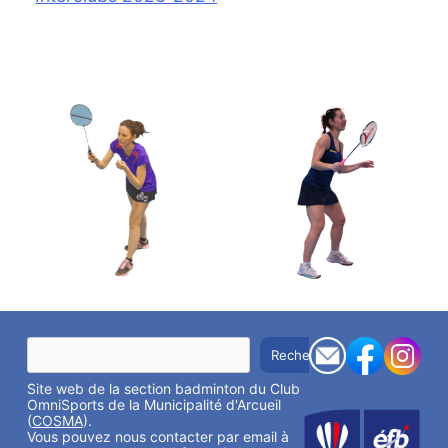
R
Rechercher
e
c
Site web de la section badminton du Club
h
e
OmniSports de la Municipalité d'Arcueil
r
(
COSMA
).
c
Vous pouvez nous contacter par email à