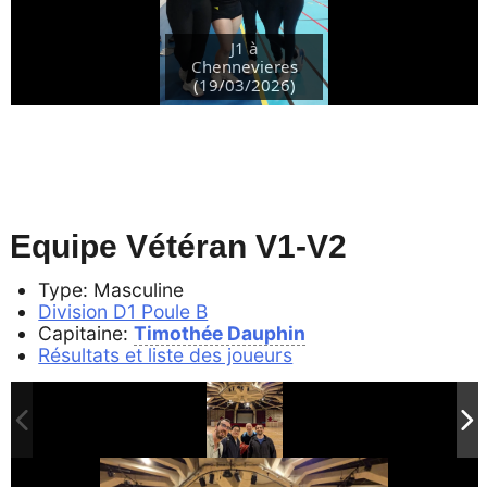
J1 à
Chennevieres
(19/03/2026)
Equipe Vétéran V1-V2
Type: Masculine
Division D1 Poule B
Capitaine:
Timothée Dauphin
Résultats et liste des joueurs