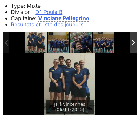
Type: Mixte
Division :
D1 Poule B
Capitaine:
Vinciane Pellegrino
Résultats et liste des joueurs
J1 à Vincennes
(06/11/2025)