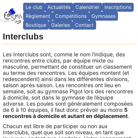
Skip
Le club
Actualités
Calendrier
Inscriptions
to
content
Règlement
Compétitions
Gymnases
Boutique
Galeries
Contact
Interclubs
Les Interclubs sont, comme le nom l’indique, des
rencontres entre clubs, par équipe mixte ou
masculine, permettant de constituer un classement
au terme des rencontres. Les équipes montent (et
redescendent) ainsi dans les différentes divisions,
saison après saison. Les rencontres ont lieu en
semaine, soit au gymnase Pigot lors des rencontres
à domicile, soit dans le gymnase de l’équipe
adverse. Les poules sont généralement composées
de 6 à 10 équipes, il faut donc prévoir au moins
5
rencontres à domicile et autant en déplacement
.
Chacun est libre de participer ou non aux
Interclubs, quel que soit son niveau, en tant que