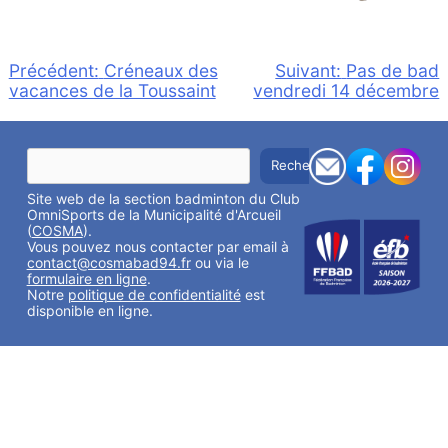
Navigation
Précédent:
Créneaux des
Suivant:
Pas de bad
vacances de la Toussaint
vendredi 14 décembre
de
l’article
R
Rechercher
e
c
Site web de la section badminton du Club
h
e
OmniSports de la Municipalité d'Arcueil
r
(
COSMA
).
c
Vous pouvez nous contacter par email à
h
contact@cosmabad94.fr
ou via le
e
formulaire en ligne
.
r
Notre
politique de confidentialité
est
disponible en ligne.