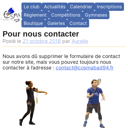
Skip
Le club
Actualités
Calendrier
Inscriptions
to
content
Règlement
Compétitions
Gymnases
Boutique
Galeries
Contact
Pour nous contacter
Posté le
21 octobre 2018
par
Aurelie
Nous avons dû supprimer le formulaire de contact
sur notre site, mais vous pouvez toujours nous
contacter à l’adresse :
contact@cosmabad94.fr