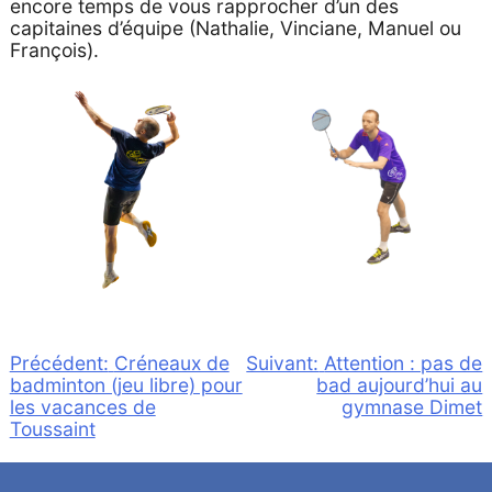
encore temps de vous rapprocher d’un des
capitaines d’équipe (Nathalie, Vinciane, Manuel ou
François).
Navigation
Précédent:
Créneaux de
Suivant:
Attention : pas de
badminton (jeu libre) pour
bad aujourd’hui au
de
les vacances de
gymnase Dimet
l’article
Toussaint