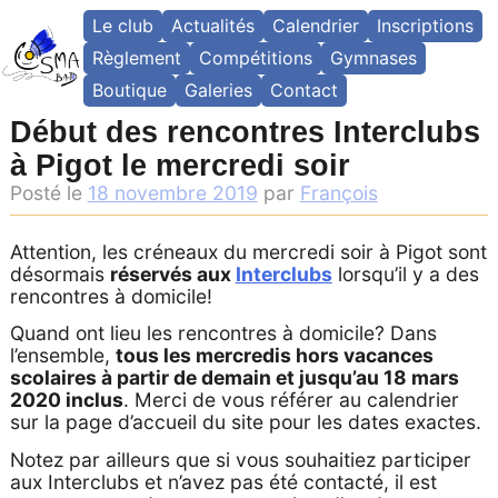
Skip
Le club
Actualités
Calendrier
Inscriptions
to
content
Règlement
Compétitions
Gymnases
Boutique
Galeries
Contact
Début des rencontres Interclubs
à Pigot le mercredi soir
Posté le
18 novembre 2019
par
François
Attention, les créneaux du mercredi soir à Pigot sont
désormais
réservés aux
Interclubs
lorsqu’il y a des
rencontres à domicile!
Quand ont lieu les rencontres à domicile? Dans
l’ensemble,
tous les mercredis hors vacances
scolaires à partir de demain et jusqu’au 18 mars
2020 inclus
. Merci de vous référer au calendrier
sur la page d’accueil du site pour les dates exactes.
Notez par ailleurs que si vous souhaitiez participer
aux Interclubs et n’avez pas été contacté, il est