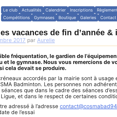
Le club
Actualités
Calendrier
Inscriptions
Règlemen
Compétitions
Gymnases
Boutique
Galeries
Contact
es vacances de fin d’année & i
mbre 2017
par
Aurelie
ible fréquentation, le gardien de l’équipemen
au et le gymnase. Nous vous remercions de vo
 cela devait se produire.
 créneaux accordés par la mairie sont à usage 
SMA Badminton. Les personnes non adhérent
s séances que dans le cadre des séances d’ess
 Ligue, et dans le respect de certaines conditi
être adressé à l’adresse
contact@cosmabad94.
date de l’essai