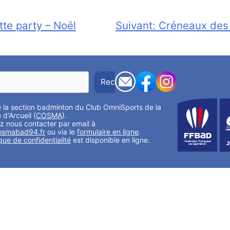
tte party – Noël
Suivant:
Créneaux des 
Rechercher
 la section badminton du Club OmniSports de la
 d'Arcueil (
COSMA
).
 nous contacter par email à
osmabad94.fr
ou via le
formulaire en ligne
.
ique de confidentialité
est disponible en ligne.