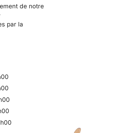
lement de notre
.
es par la
h00
h00
2h00
2h00
9h00