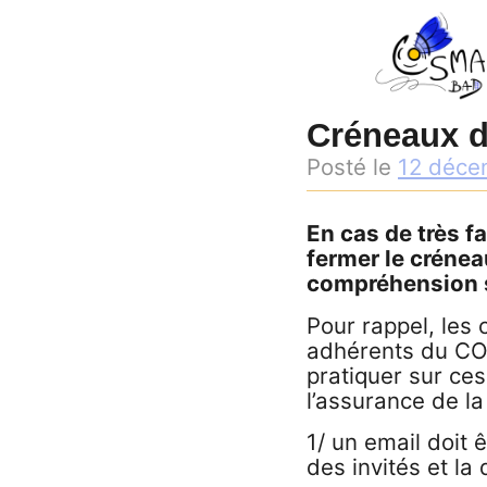
Skip
to
content
Créneaux d
Posté le
12 déce
En cas de très fa
fermer le créne
compréhension si
Pour rappel, les
adhérents du CO
pratiquer sur ce
l’assurance de la
1/ un email doit 
des invités et la 