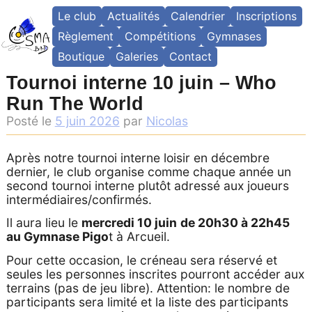
Skip
Le club
Actualités
Calendrier
Inscriptions
to
content
Règlement
Compétitions
Gymnases
Boutique
Galeries
Contact
Tournoi interne 10 juin – Who
Run The World
Posté le
5 juin 2026
par
Nicolas
Après notre tournoi interne loisir en décembre
dernier, le club organise comme chaque année un
second tournoi interne plutôt adressé aux joueurs
intermédiaires/confirmés.
Il aura lieu le
mercredi 10 juin
de 20h30 à 22h45
au Gymnase Pigo
t à Arcueil.
Pour cette occasion, le créneau sera réservé et
seules les personnes inscrites pourront accéder aux
terrains (pas de jeu libre). Attention: le nombre de
participants sera limité et la liste des participants