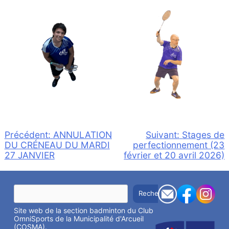
Navigation
Précédent:
ANNULATION
Suivant:
Stages de
DU CRÉNEAU DU MARDI
perfectionnement (23
de
27 JANVIER
février et 20 avril 2026)
l’article
R
Rechercher
e
c
Site web de la section badminton du Club
h
e
OmniSports de la Municipalité d'Arcueil
r
(
COSMA
).