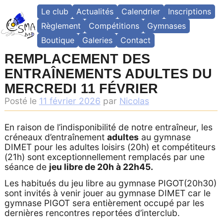
Skip
Le club
Actualités
Calendrier
Inscriptions
to
content
Règlement
Compétitions
Gymnases
Boutique
Galeries
Contact
REMPLACEMENT DES
ENTRAÎNEMENTS ADULTES DU
MERCREDI 11 FÉVRIER
Posté le
11 février 2026
par
Nicolas
En raison de l’indisponibilité de notre entraîneur, les
créneaux d’entraînement
adultes
au gymnase
DIMET pour les adultes loisirs (20h) et compétiteurs
(21h) sont exceptionnellement remplacés par une
séance de
jeu libre de 20h à 22h45.
Les habitués du jeu libre au gymnase PIGOT(20h30)
sont invités à venir jouer au gymnase DIMET car le
gymnase PIGOT sera entièrement occupé par les
dernières rencontres reportées d’interclub.