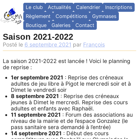
Skip
Le club
Actualités
Calendrier
Inscriptions
to
content
Règlement
Compétitions
Gymnases
Boutique
Galeries
Contact
Saison 2021-2022
Posté le
6 septembre 2021
par
François
La saison 2021-2022 est lancée ! Voici le planning
de reprise :
1er septembre 2021
: Reprise des créneaux
adultes de jeu libre à Pigot le mercredi soir et à
Dimet le vendredi soir
8 septembre 2021
: Reprise des créneaux
jeunes à Dimet le mercredi. Reprise des cours
adultes et enfants avec Raphaël.
11 septembre 2021
: Forum des associations au
niveau de la mairie et de l’espace Gonzalez (le
pass sanitaire sera demandé à l’entrée)
14 septembre 2021
: Début des cours