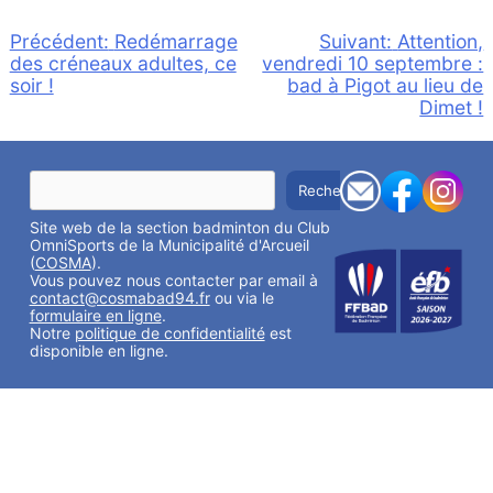
Navigation
Précédent:
Redémarrage
Suivant:
Attention,
des créneaux adultes, ce
vendredi 10 septembre :
de
soir !
bad à Pigot au lieu de
l’article
Dimet !
R
Rechercher
e
c
Site web de la section badminton du Club
h
e
OmniSports de la Municipalité d'Arcueil
r
(
COSMA
).
c
Vous pouvez nous contacter par email à
h
contact@cosmabad94.fr
ou via le
e
formulaire en ligne
.
r
Notre
politique de confidentialité
est
disponible en ligne.