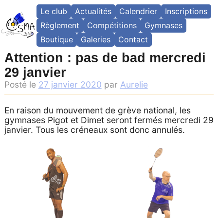
Skip
Le club
Actualités
Calendrier
Inscriptions
to
content
Règlement
Compétitions
Gymnases
Boutique
Galeries
Contact
Attention : pas de bad mercredi
29 janvier
Posté le
27 janvier 2020
par
Aurelie
En raison du mouvement de grève national, les
gymnases Pigot et Dimet seront fermés mercredi 29
janvier. Tous les créneaux sont donc annulés.