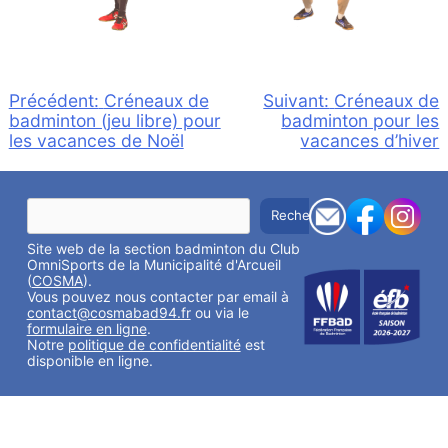
Navigation
Précédent:
Créneaux de
Suivant:
Créneaux de
badminton (jeu libre) pour
badminton pour les
de
les vacances de Noël
vacances d’hiver
l’article
R
Rechercher
e
c
Site web de la section badminton du Club
h
e
OmniSports de la Municipalité d'Arcueil
r
(
COSMA
).
c
Vous pouvez nous contacter par email à
h
contact@cosmabad94.fr
ou via le
e
formulaire en ligne
.
r
Notre
politique de confidentialité
est
disponible en ligne.