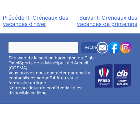
Navigation
Précédent:
Créneaux des
Suivant:
Créneaux des
vacances d’hiver
vacances de printemps
de
l’article
R
Rechercher
e
c
Site web de la section badminton du Club
h
e
OmniSports de la Municipalité d'Arcueil
r
(
COSMA
).
c
Vous pouvez nous contacter par email à
h
contact@cosmabad94.fr
ou via le
e
formulaire en ligne
.
r
Notre
politique de confidentialité
est
disponible en ligne.