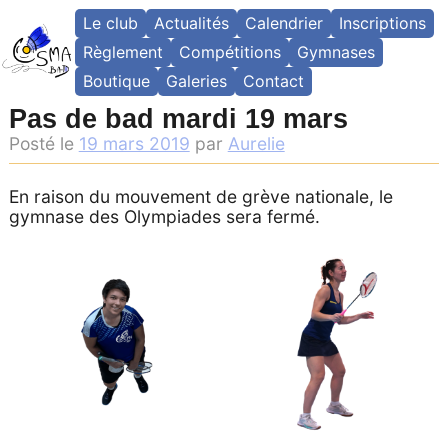
Skip
Le club
Actualités
Calendrier
Inscriptions
to
content
Règlement
Compétitions
Gymnases
Boutique
Galeries
Contact
Pas de bad mardi 19 mars
Posté le
19 mars 2019
par
Aurelie
En raison du mouvement de grève nationale, le
gymnase des Olympiades sera fermé.