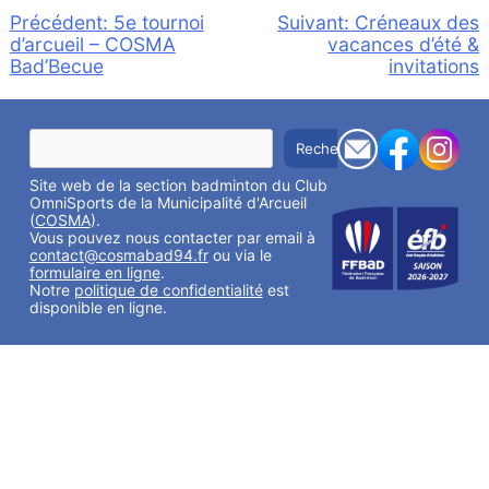
Navigation
Précédent:
5e tournoi
Suivant:
Créneaux des
d’arcueil – COSMA
vacances d’été &
de
Bad’Becue
invitations
l’article
R
Rechercher
e
c
Site web de la section badminton du Club
h
e
OmniSports de la Municipalité d'Arcueil
r
(
COSMA
).
c
Vous pouvez nous contacter par email à
h
contact@cosmabad94.fr
ou via le
e
formulaire en ligne
.
r
Notre
politique de confidentialité
est
disponible en ligne.