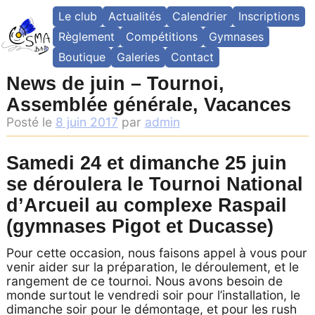
Skip
Le club
Actualités
Calendrier
Inscriptions
to
content
Règlement
Compétitions
Gymnases
Boutique
Galeries
Contact
News de juin – Tournoi,
Assemblée générale, Vacances
Posté le
8 juin 2017
par
admin
Samedi 24 et dimanche 25 juin
se déroulera le Tournoi National
d’Arcueil au complexe Raspail
(gymnases Pigot et Ducasse)
Pour cette occasion, nous faisons appel à vous pour
venir aider sur la préparation, le déroulement, et le
rangement de ce tournoi. Nous avons besoin de
monde surtout le vendredi soir pour l’installation, le
dimanche soir pour le démontage, et pour les rush