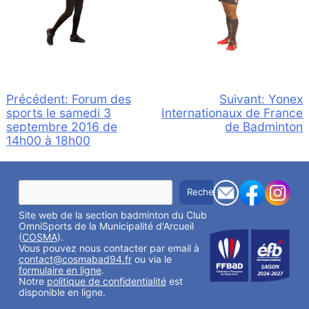
Navigation
Précédent:
Forum des
Suivant:
Yonex
sports le samedi 3
Internationaux de France
de
septembre 2016 de
de Badminton
l’article
14h00 à 18h00
R
Rechercher
e
c
Site web de la section badminton du Club
h
e
OmniSports de la Municipalité d'Arcueil
r
(
COSMA
).
c
Vous pouvez nous contacter par email à
h
contact@cosmabad94.fr
ou via le
e
formulaire en ligne
.
r
Notre
politique de confidentialité
est
disponible en ligne.