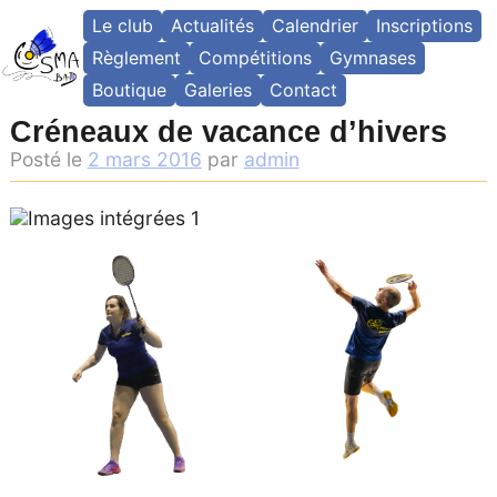
Skip
Le club
Actualités
Calendrier
Inscriptions
to
content
Règlement
Compétitions
Gymnases
Boutique
Galeries
Contact
Créneaux de vacance d’hivers
Posté le
2 mars 2016
par
admin