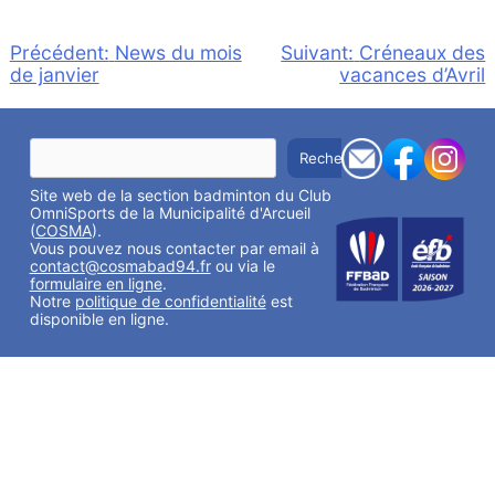
Navigation
Précédent:
News du mois
Suivant:
Créneaux des
de janvier
vacances d’Avril
de
l’article
R
Rechercher
e
c
Site web de la section badminton du Club
h
e
OmniSports de la Municipalité d'Arcueil
r
(
COSMA
).
c
Vous pouvez nous contacter par email à
h
contact@cosmabad94.fr
ou via le
e
formulaire en ligne
.
r
Notre
politique de confidentialité
est
disponible en ligne.