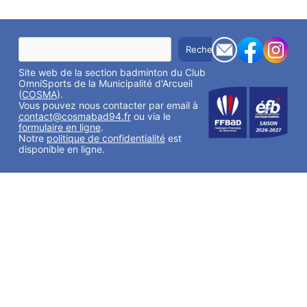
R
Rechercher
e
c
Site web de la section badminton du Club
h
e
OmniSports de la Municipalité d'Arcueil
r
(
COSMA
).
c
Vous pouvez nous contacter par email à
h
contact@cosmabad94.fr
ou via le
e
formulaire en ligne
.
r
Notre
politique de confidentialité
est
disponible en ligne.