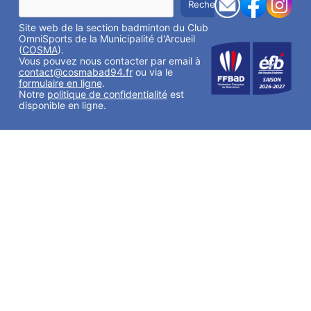
Rechercher
e
c
Site web de la section badminton du Club
h
e
OmniSports de la Municipalité d'Arcueil
r
(
COSMA
).
c
Vous pouvez nous contacter par email à
h
contact@cosmabad94.fr
ou via le
e
formulaire en ligne
.
r
Notre
politique de confidentialité
est
disponible en ligne.