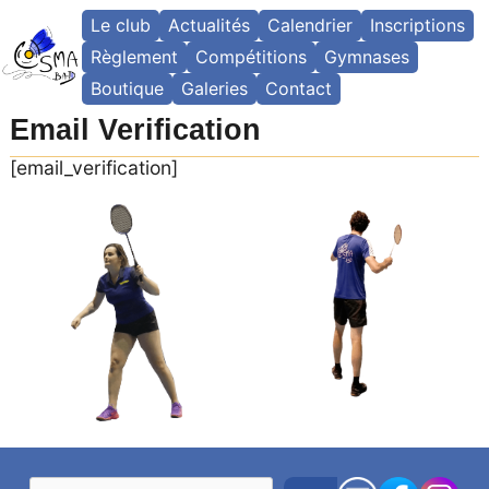
Skip
Le club
Actualités
Calendrier
Inscriptions
to
content
Règlement
Compétitions
Gymnases
Boutique
Galeries
Contact
Email Verification
[email_verification]
R