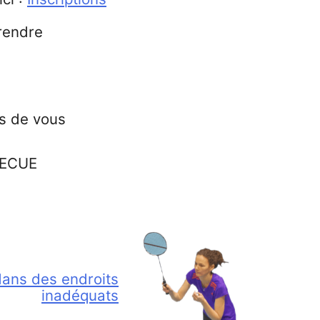
prendre
as de vous
BECUE
ans des endroits
inadéquats