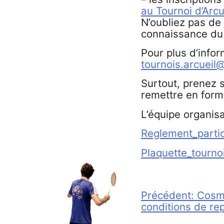
au Tournoi d’Arcu
N’oubliez pas de 
connaissance du 
Pour plus d’infor
tournois.arcuei
Surtout, prenez 
remettre en forme
L’équipe organi
Reglement_parti
Plaquette_tour
Navigation
Précédent:
Cosm
conditions de rep
de