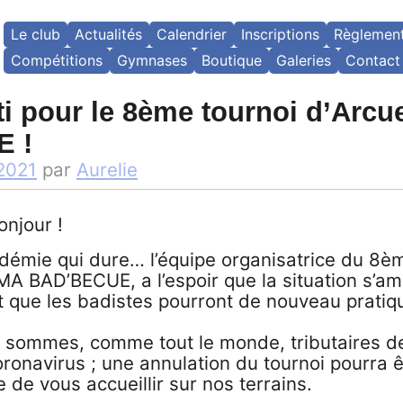
Le club
Actualités
Calendrier
Inscriptions
Règlemen
Compétitions
Gymnases
Boutique
Galeries
Contact
rti pour le 8ème tournoi d’Arc
 !
 2021
par
Aurelie
onjour !
démie qui dure… l’équipe organisatrice du 8è
MA BAD’BECUE, a l’espoir que la situation s’am
 que les badistes pourront de nouveau pratiqu
 sommes, comme tout le monde, tributaires de 
oronavirus ; une annulation du tournoi pourra ê
e de vous accueillir sur nos terrains.