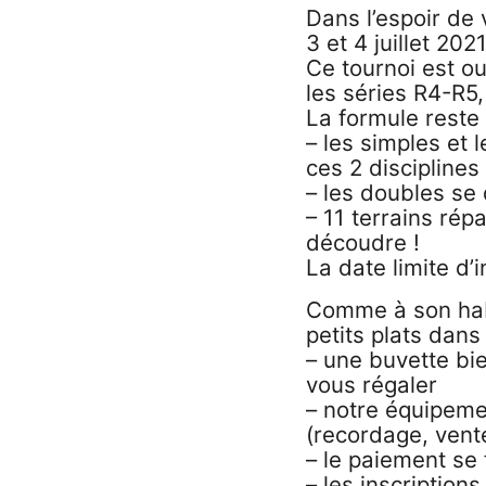
Dans l’espoir de
3 et 4 juillet 2021
Ce tournoi est o
les séries R4-R5
La formule reste
– les simples et 
ces 2 discipline
– les doubles se
– 11 terrains rép
découdre !
La date limite d’i
Comme à son hab
petits plats dans
– une buvette bi
vous régaler
– notre équipem
(recordage, ven
– le paiement se 
– les inscriptions