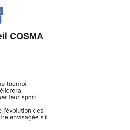
t
ueil COSMA
me tournoi
éliorera
er leur sport
l’évolution des
tre envisagée s’il