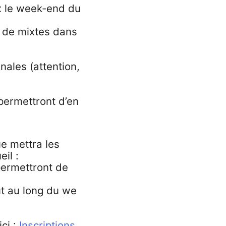
x le week-end du
t de mixtes dans
nales (attention,
 permettront d’en
e mettra les
il :
permettront de
t au long du we
ici :
Inscriptions