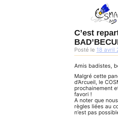
Skip
to
content
C’est repa
BAD’BECUE
Posté le
18 avril
Amis badistes, b
Malgré cette pan
d’Arcueil, le COS
prochainement et
favori !
A noter que nous
règles liées au c
n’est pas possibl